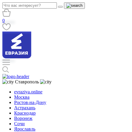
0
Ставрополь
evraziya.online
Москва
Ростов-на-Дону
Астрахань
Краснодар
Воронеж
Сочи
Ярославль