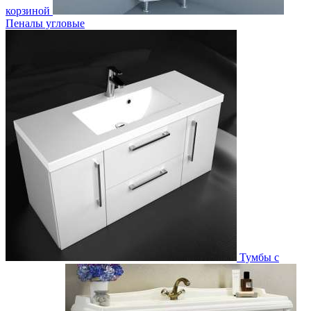
корзиной
Пеналы угловые
Тумбы с