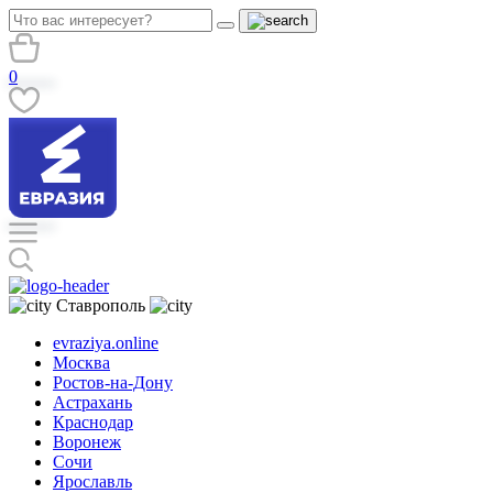
0
Ставрополь
evraziya.online
Москва
Ростов-на-Дону
Астрахань
Краснодар
Воронеж
Сочи
Ярославль