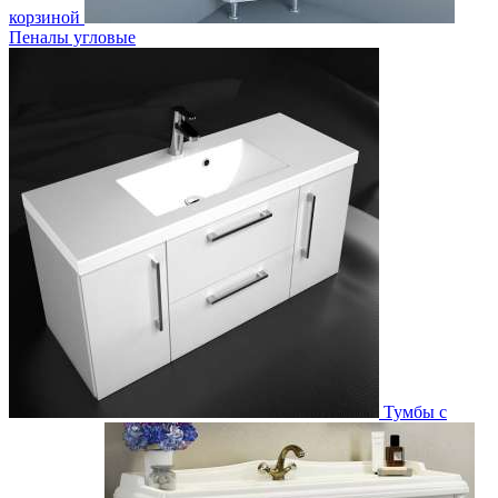
корзиной
Пеналы угловые
Тумбы с