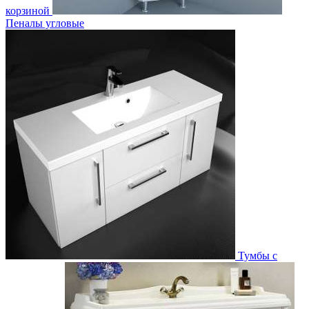
корзиной
Пеналы угловые
Тумбы с