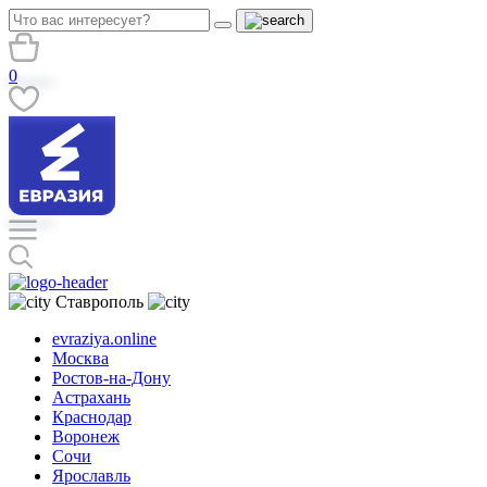
0
Ставрополь
evraziya.online
Москва
Ростов-на-Дону
Астрахань
Краснодар
Воронеж
Сочи
Ярославль