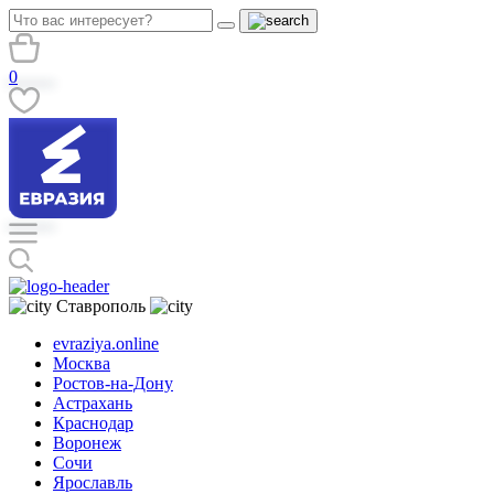
0
Ставрополь
evraziya.online
Москва
Ростов-на-Дону
Астрахань
Краснодар
Воронеж
Сочи
Ярославль