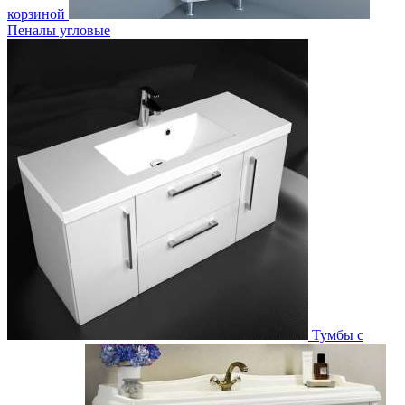
корзиной
Пеналы угловые
Тумбы с