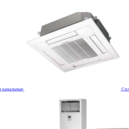
ы канальные
Спл