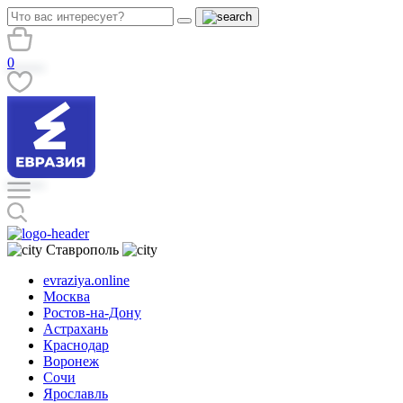
0
Ставрополь
evraziya.online
Москва
Ростов-на-Дону
Астрахань
Краснодар
Воронеж
Сочи
Ярославль