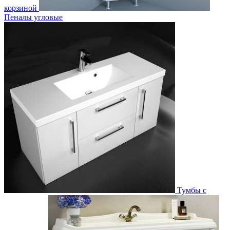
корзиной
Пеналы угловые
Тумбы с