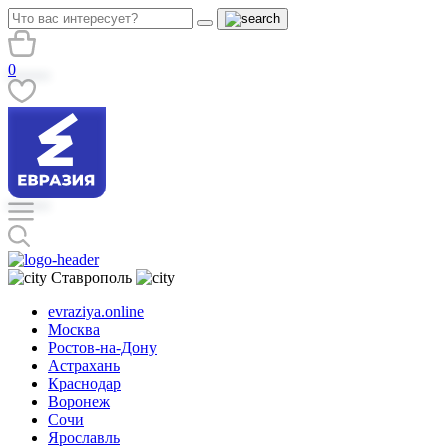
0
Ставрополь
evraziya.online
Москва
Ростов-на-Дону
Астрахань
Краснодар
Воронеж
Сочи
Ярославль