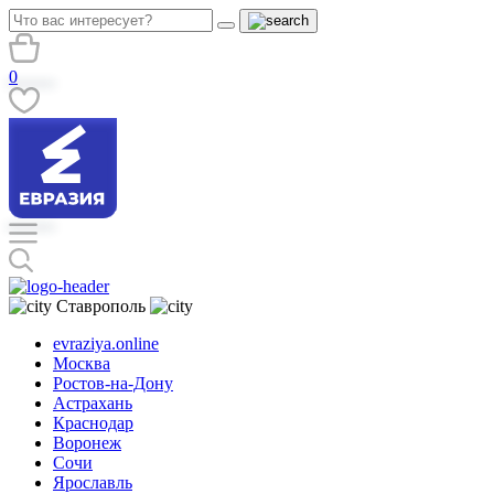
0
Ставрополь
evraziya.online
Москва
Ростов-на-Дону
Астрахань
Краснодар
Воронеж
Сочи
Ярославль