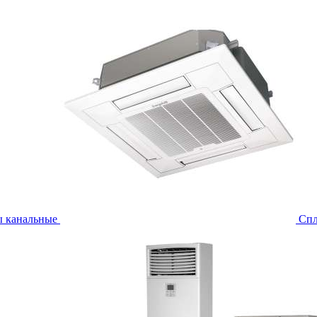
ы канальные
Спл