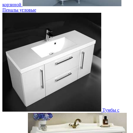
корзиной
Пеналы угловые
Тумбы с