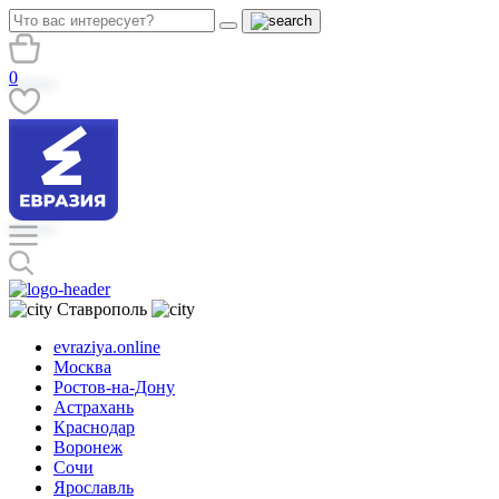
0
Ставрополь
evraziya.online
Москва
Ростов-на-Дону
Астрахань
Краснодар
Воронеж
Сочи
Ярославль