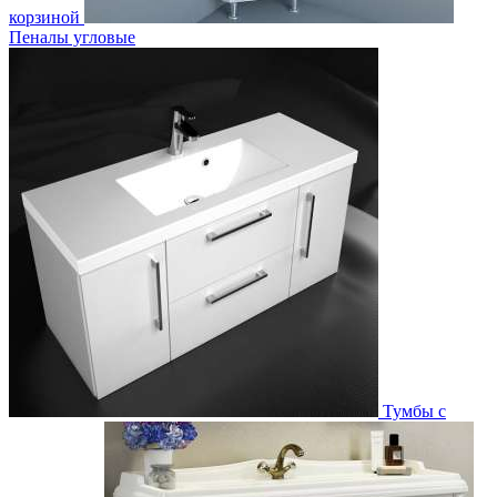
корзиной
Пеналы угловые
Тумбы с