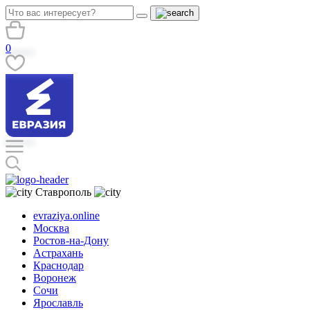
0
Ставрополь
evraziya.online
Москва
Ростов-на-Дону
Астрахань
Краснодар
Воронеж
Сочи
Ярославль