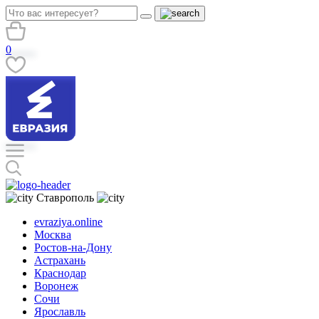
0
Ставрополь
evraziya.online
Москва
Ростов-на-Дону
Астрахань
Краснодар
Воронеж
Сочи
Ярославль