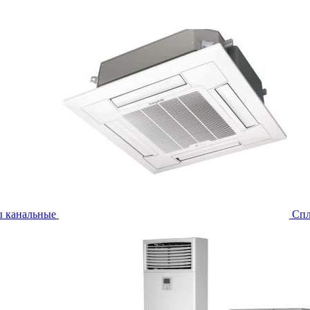
ы канальные
Спл