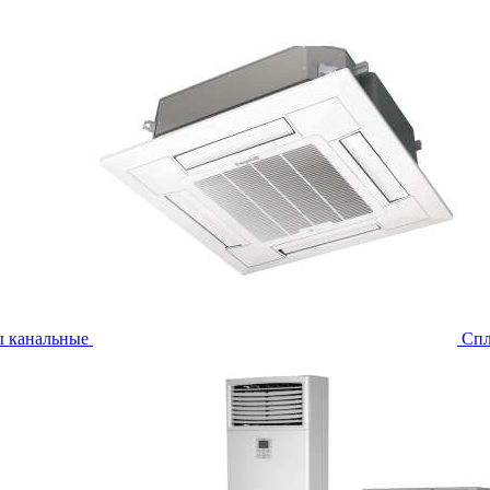
ы канальные
Спл