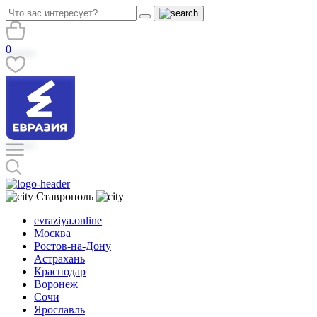
0
Ставрополь
evraziya.online
Москва
Ростов-на-Дону
Астрахань
Краснодар
Воронеж
Сочи
Ярославль