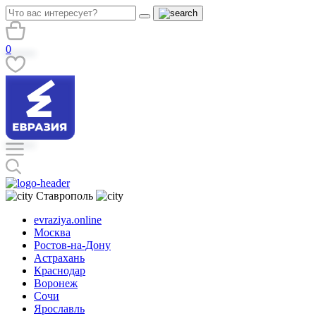
0
Ставрополь
evraziya.online
Москва
Ростов-на-Дону
Астрахань
Краснодар
Воронеж
Сочи
Ярославль