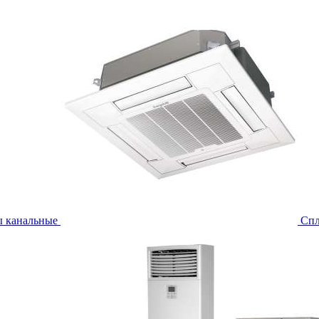
ы канальные
Спл