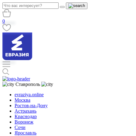
0
Ставрополь
evraziya.online
Москва
Ростов-на-Дону
Астрахань
Краснодар
Воронеж
Сочи
Ярославль