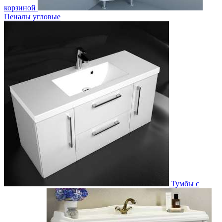
корзиной
Пеналы угловые
Тумбы с