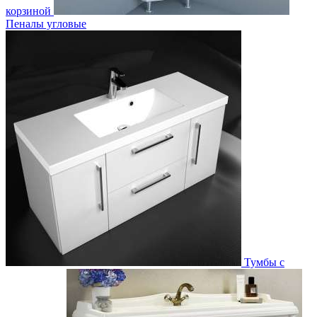
корзиной
Пеналы угловые
Тумбы с