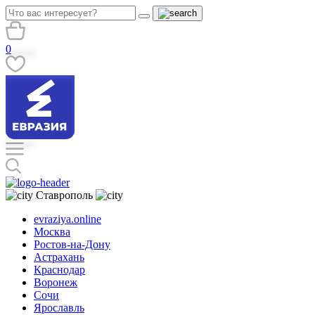
0
Ставрополь
evraziya.online
Москва
Ростов-на-Дону
Астрахань
Краснодар
Воронеж
Сочи
Ярославль