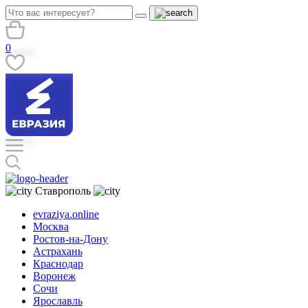
0
Ставрополь
evraziya.online
Москва
Ростов-на-Дону
Астрахань
Краснодар
Воронеж
Сочи
Ярославль