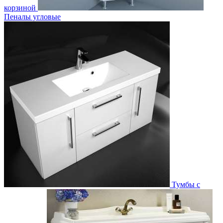
корзиной
Пеналы угловые
Тумбы с