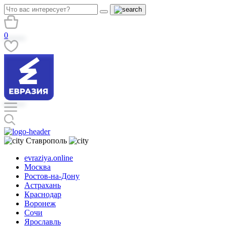
0
Ставрополь
evraziya.online
Москва
Ростов-на-Дону
Астрахань
Краснодар
Воронеж
Сочи
Ярославль