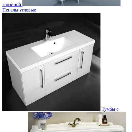
корзиной
Пеналы угловые
Тумбы с