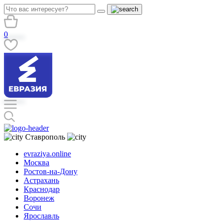
0
Ставрополь
evraziya.online
Москва
Ростов-на-Дону
Астрахань
Краснодар
Воронеж
Сочи
Ярославль