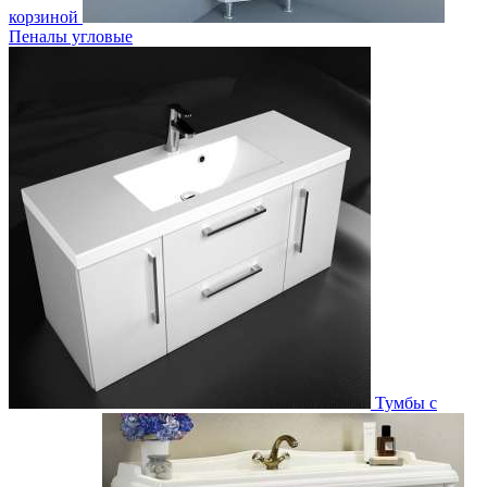
корзиной
Пеналы угловые
Тумбы с