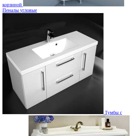
корзиной
Пеналы угловые
Тумбы с