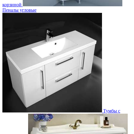
корзиной
Пеналы угловые
Тумбы с