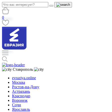
0
Ставрополь
evraziya.online
Москва
Ростов-на-Дону
Астрахань
Краснодар
Воронеж
Сочи
Ярославль