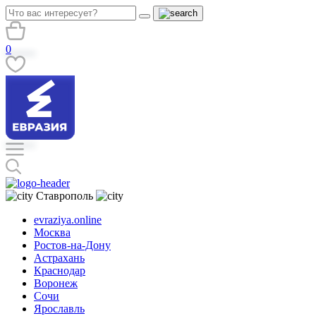
0
Ставрополь
evraziya.online
Москва
Ростов-на-Дону
Астрахань
Краснодар
Воронеж
Сочи
Ярославль