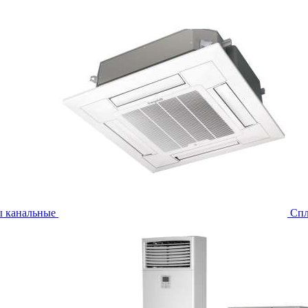
ы канальные
Спл